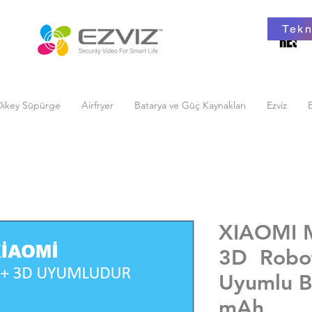
Tekn
RESMİ
RESMİ
Dikey Süpürge
Airfryer
Batarya ve Güç Kaynakları
Ezviz
E
XIAOMI 
3D Robo
Uyumlu B
mAh