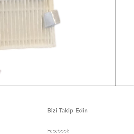
Bizi Takip Edin
Ezviz 
Facebook
Fiyat
₺1.750