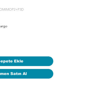
IAOMIMOP2+P3D
Kargo
epete Ekle
men Satın Al