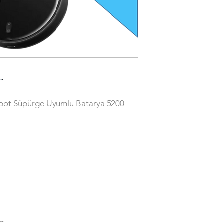
ot Süpürge Uyumlu Batarya 5200
n.