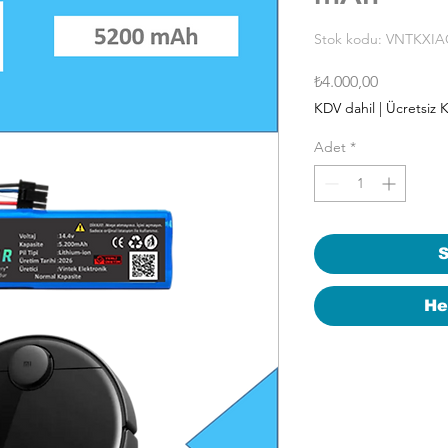
Stok kodu: VNTKX
Fiyat
₺4.000,00
KDV dahil
|
Ücretsiz 
Adet
*
S
He