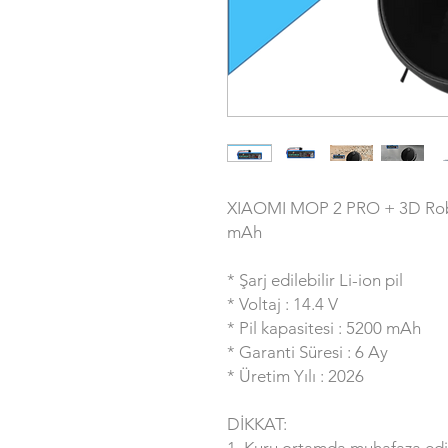
XIAOMI MOP 2 PRO + 3D Rob
mAh
* Şarj edilebilir Li-ion pil
* Voltaj : 14.4 V
* Pil kapasitesi : 5200 mAh
* Garanti Süresi : 6 Ay
* Üretim Yılı : 2026
DİKKAT:
1. Kuru ortamda muhafaza edi