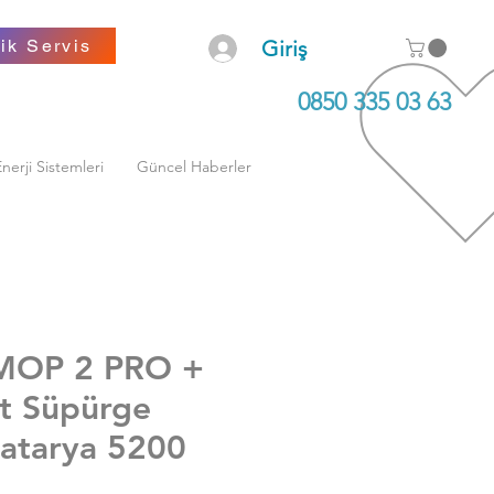
ENERJİ SİSTEMLERİ
ENERJİ SİSTEMLERİ
ik Servis
Giriş
 DİSTRİBÜTÖR VE YETKİLİ SERVİSİ
 DİSTRİBÜTÖR VE YETKİLİ SERVİSİ
0850 335 03 63
nerji Sistemleri
Güncel Haberler
MOP 2 PRO +
t Süpürge
atarya 5200