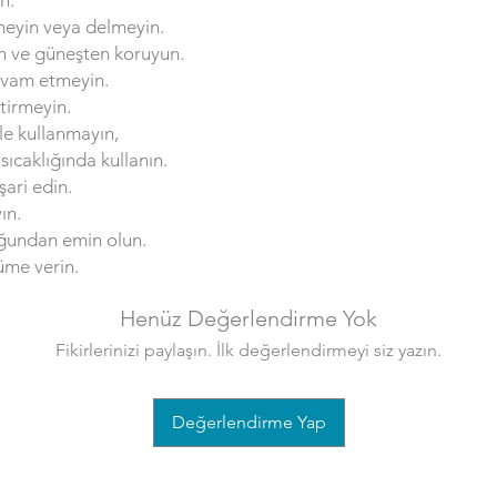
rmeyin veya delmeyin.
an ve güneşten koruyun.
devam etmeyin.
tirmeyin.
kle kullanmayın,
 sıcaklığında kullanın.
ari edin.
ın.
uğundan emin olun.
üme verin.
Henüz Değerlendirme Yok
Fikirlerinizi paylaşın. İlk değerlendirmeyi siz yazın.
Değerlendirme Yap