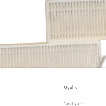
a
Üyelik
Hızlı Bakış
a
Yeni Üyelik