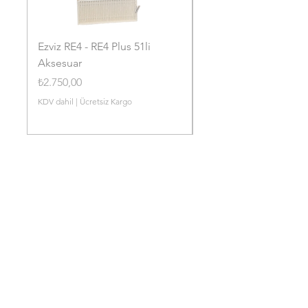
Ezviz RE4 - RE4 Plus 51li
Ezviz RE4P - RE4 Plus 
Aksesuar
Toz Torbası
Fiyat
Fiyat
₺2.750,00
₺1.750,00
KDV dahil
|
Ücretsiz Kargo
KDV dahil