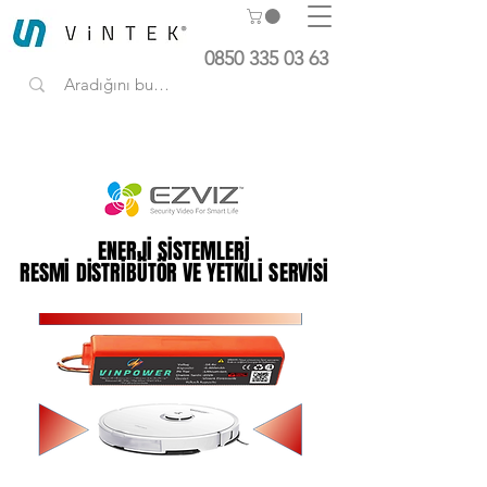
0850 335 03 63
ENERJİ SİSTEMLERİ
ENERJİ SİSTEMLERİ
RESMİ DİSTRİBÜTÖR VE YETKİLİ SERVİSİ
RESMİ DİSTRİBÜTÖR VE YETKİLİ SERVİSİ