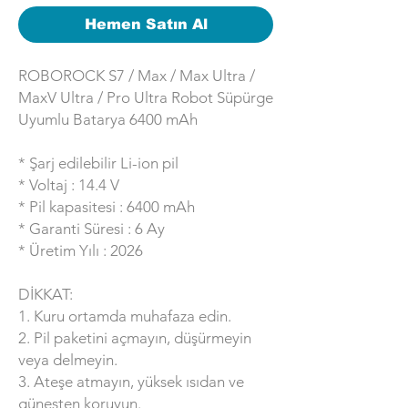
Hemen Satın Al
ROBOROCK S7 / Max / Max Ultra /
MaxV Ultra / Pro Ultra Robot Süpürge
Uyumlu Batarya 6400 mAh
* Şarj edilebilir Li-ion pil
* Voltaj : 14.4 V
* Pil kapasitesi : 6400 mAh
* Garanti Süresi : 6 Ay
* Üretim Yılı : 2026
DİKKAT:
1. Kuru ortamda muhafaza edin.
2. Pil paketini açmayın, düşürmeyin
veya delmeyin.
3. Ateşe atmayın, yüksek ısıdan ve
güneşten koruyun.