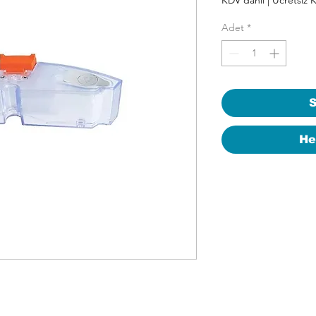
Adet
*
S
He