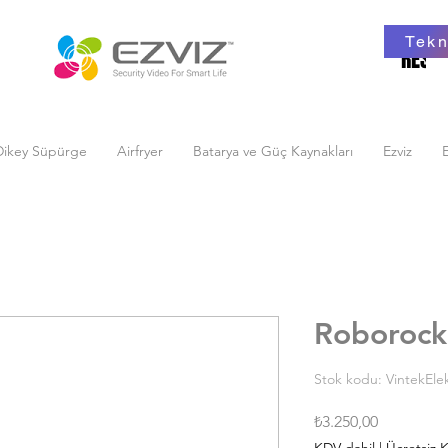
Tekn
RESMİ
RESMİ
Dikey Süpürge
Airfryer
Batarya ve Güç Kaynakları
Ezviz
E
Roborock
Stok kodu: VintekEle
Fiyat
₺3.250,00
KDV dahil
|
Ücretsiz 