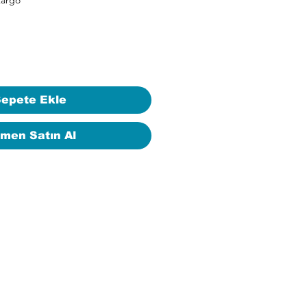
epete Ekle
men Satın Al