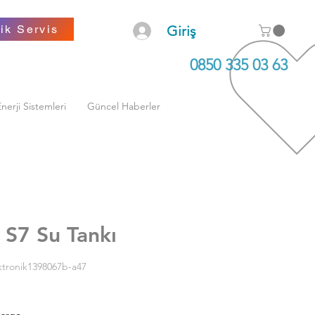
ENERJİ SİSTEMLERİ
ENERJİ SİSTEMLERİ
ik Servis
Giriş
 DİSTRİBÜTÖR VE YETKİLİ SERVİSİ
 DİSTRİBÜTÖR VE YETKİLİ SERVİSİ
0850 335 03 63
nerji Sistemleri
Güncel Haberler
 S7 Su Tankı
ktronik1398067b-a47
Kargo