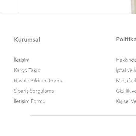
Politik
Kurumsal
Ezviz RE4 - RE4 Plus 51li Aksesuar
İletişim
Hakkınd
Fiyat
₺2.750,00
Kargo Takibi
İptal ve 
KDV dahil
|
Ücretsiz Kargo
Havale Bildirim Formu
Mesafael
Sipariş Sorgulama
Gizlilik 
İletişim Formu
Kişisel Ve