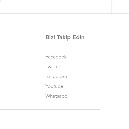
Bizi Takip Edin
Ezviz 
Facebook
Fiyat
₺1.750
Twitter
KDV dah
Instagram
Youtube
Whatsapp