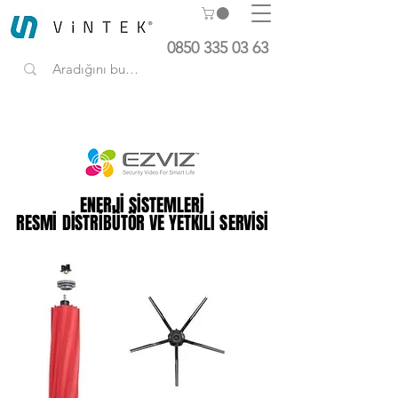
0850 335 03 63
ENERJİ SİSTEMLERİ
ENERJİ SİSTEMLERİ
RESMİ DİSTRİBÜTÖR VE YETKİLİ SERVİSİ
RESMİ DİSTRİBÜTÖR VE YETKİLİ SERVİSİ