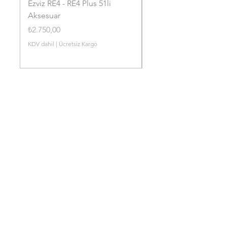
Ezviz RE4 - RE4 Plus 51li
Ezviz RE4P - RE4 Plus 
Aksesuar
Toz Torbası
Fiyat
Fiyat
₺2.750,00
₺1.750,00
KDV dahil
|
Ücretsiz Kargo
KDV dahil