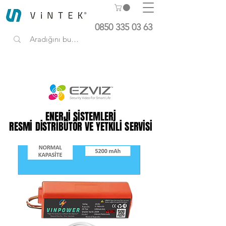
0850 335 03 63
ENERJİ SİSTEMLERİ
ENERJİ SİSTEMLERİ
RESMİ DİSTRİBÜTÖR VE YETKİLİ SERVİSİ
RESMİ DİSTRİBÜTÖR VE YETKİLİ SERVİSİ