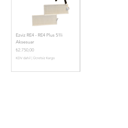
Ezviz RE4 - RE4 Plus 51li
Ezviz RE4P - RE4 Plus 
Aksesuar
Toz Torbası
Fiyat
Fiyat
₺2.750,00
₺1.750,00
KDV dahil
|
Ücretsiz Kargo
KDV dahil