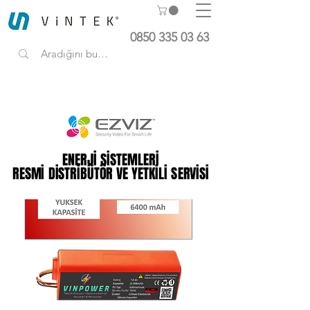
0850 335 03 63
ENERJİ SİSTEMLERİ
ENERJİ SİSTEMLERİ
RESMİ DİSTRİBÜTÖR VE YETKİLİ SERVİSİ
RESMİ DİSTRİBÜTÖR VE YETKİLİ SERVİSİ