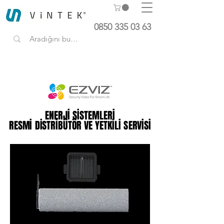
0850 335 03 63
ENERJİ SİSTEMLERİ
ENERJİ SİSTEMLERİ
RESMİ DİSTRİBÜTÖR VE YETKİLİ SERVİSİ
RESMİ DİSTRİBÜTÖR VE YETKİLİ SERVİSİ