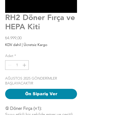
RH2 Döner Fırça ve
HEPA Kiti
Fiyat
₺4.999,00
KDV dahil
|
Ücretsiz Kargo
Adet
*
AĞUSTOS 2025 GÖNDERİMLER
BAŞLAYACAKTIR
Ön Sipariş Ver
① Döner Fırça (×1):
Sıvıyı etkili bir şekilde emer ve çeşitli