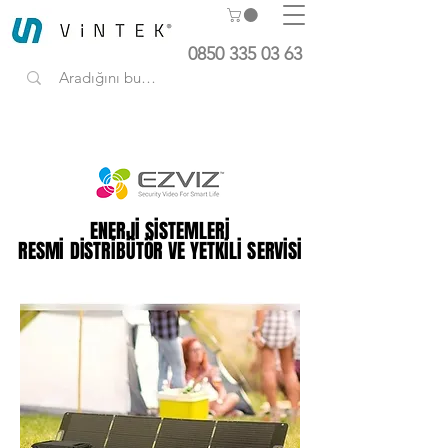
0850 335 03 63
ENERJİ SİSTEMLERİ
ENERJİ SİSTEMLERİ
RESMİ DİSTRİBÜTÖR VE YETKİLİ SERVİSİ
RESMİ DİSTRİBÜTÖR VE YETKİLİ SERVİSİ