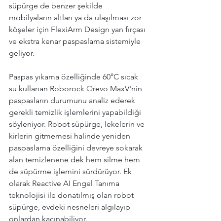
süpürge de benzer şekilde 
mobilyaların altları ya da ulaşılması zor 
köşeler için FlexiArm Design yan fırçası 
ve ekstra kenar paspaslama sistemiyle 
geliyor.
Paspas yıkama özelliğinde 60°C sıcak 
su kullanan Roborock Qrevo MaxV'nin 
paspasların durumunu analiz ederek 
gerekli temizlik işlemlerini yapabildiği 
söyleniyor. Robot süpürge, lekelerin ve 
kirlerin gitmemesi halinde yeniden 
paspaslama özelliğini devreye sokarak 
alan temizlenene dek hem silme hem 
de süpürme işlemini sürdürüyor. Ek 
olarak Reactive AI Engel Tanıma 
teknolojisi ile donatılmış olan robot 
süpürge, evdeki nesneleri algılayıp 
onlardan kaçınabiliyor.