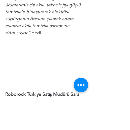
ürünlerimiz de akıllı teknolojiyi güçlü 
temizlikle birleştirerek elektrikli 
süpürgenin ötesine çıkarak adeta 
evinizin akıllı temizlik asistanına 
dönüşüyor.”
 dedi.
Roborock Türkiye Satış Müdürü Sara 
Abdulhamit
 ise merakla beklenen 
modeller hakkında: 
“Türkiye’de 
Roborock’a olan ilgi için oldukça 
minnettarız. Yaptığımız çeşitli çalışmalar 
doğrultusunda Türkiye pazarındaki ürün 