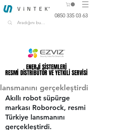
0850 335 03 63
Yazı
volkancafer
ENERJİ SİSTEMLERİ
ENERJİ SİSTEMLERİ
18 Haz
2 dakikada okunur
RESMİ DİSTRİBÜTÖR VE YETKİLİ SERVİSİ
RESMİ DİSTRİBÜTÖR VE YETKİLİ SERVİSİ
Roborock resmi Türkiye
lansmanını gerçekleştirdi
Akıllı robot süpürge 
markası Roborock, resmi 
Türkiye lansmanını 
gerçekleştirdi. 